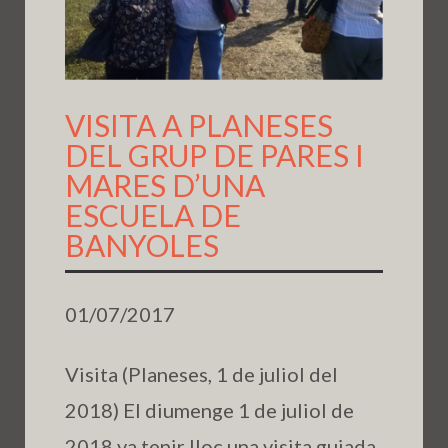
VISITA A PLANESES
DEL GRUP DE PARES I
MARES D’UNA
ESCUELA DE
BANYOLES
01/07/2017
Visita (Planeses, 1 de juliol del
2018) El diumenge 1 de juliol de
2018 va tenir lloc una visita guiada