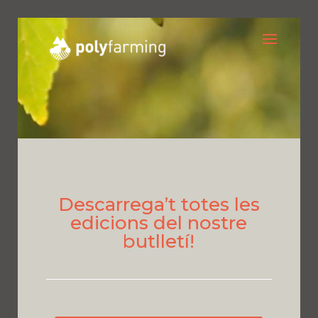
Descarrega’t totes les
edicions del nostre
butlletí!