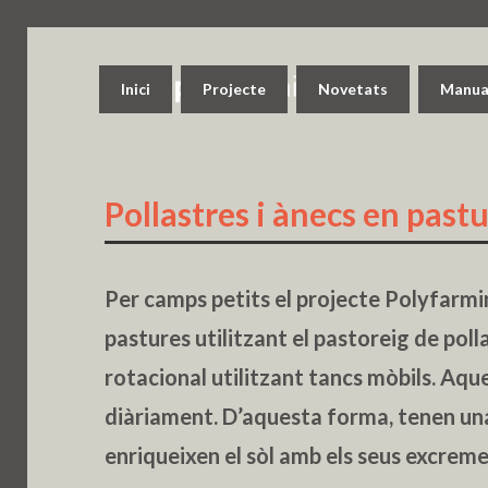
Inici
Projecte
Novetats
Manual
Pollastres i ànecs en past
Per camps petits el projecte Polyfarmi
pastures utilitzant el pastoreig de poll
rotacional utilitzant tancs mòbils. Aqu
diàriament. D’aquesta forma, tenen un
enriqueixen el sòl amb els seus excreme