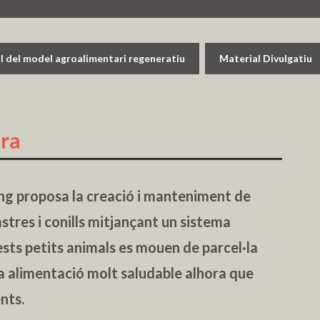
 del model agroalimentari regeneratiu
Material Divulgatiu
ura
ng proposa la creació i manteniment de
astres i conills mitjançant un sistema
ests petits animals es mouen de parcel·la
a alimentació molt saludable alhora que
nts.