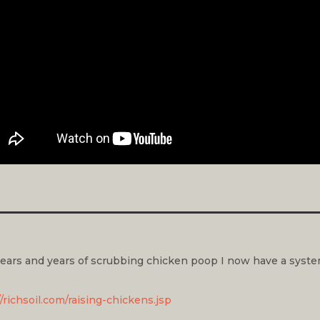
years and years of scrubbing chicken poop I now have a syste
//richsoil.com/raising-chickens.jsp